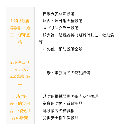
・自動火災報知設備
1.消防設備
・屋内・屋外消火栓設備
等設計・施
・スプリンクラー設備
工・保守点
・消火器・避難器具（避難はしご・救助袋
検
等）
・その他 消防設備全般
2.セキュリ
ティシステ
・工場・事務所等の防犯設備
ムの設計施
工
3.消防用
・消防用機械器具の販売及び修理
品・防災用
・家庭用防災・避難用品
品・保安用
・危険物等の標識板
品の販売
・労働安全衛生保護具